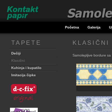
Početna
Galerija
U
TAPETE
KLASIČNI
Dečiji
Samolepljive bordure sa k
Klasični
Kuhinja i kupatilo
Imitacija čipke