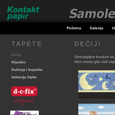
Početna
Galerija
U
TAPETE
DEČIJI
Dečiji
Samolepljive bordure na 
blizu mesta gde vaši najdr
Klasični
Kuhinja i kupatilo
Imitacija čipke