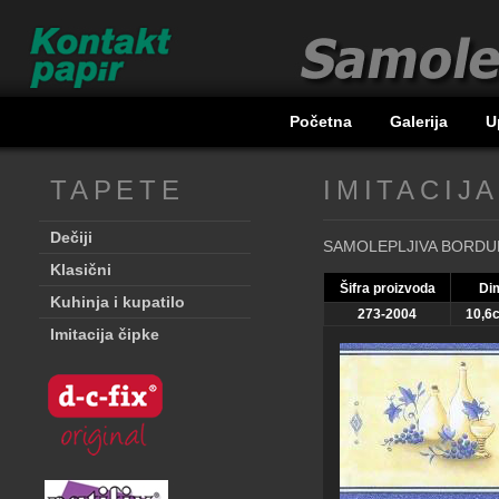
query("SELECT * FROM proizvod WHERE dezenID = '$id'"); $pc = $
line
45
" />
/var/www/bordure.rs/motiv.php on line
46
, proizvođač d-c-fix." />
Početna
Galerija
U
TAPETE
IMITACIJ
Dečiji
SAMOLEPLJIVA BORDURA 
Klasični
Šifra proizvoda
Di
Kuhinja i kupatilo
273-2004
10,6
Imitacija čipke